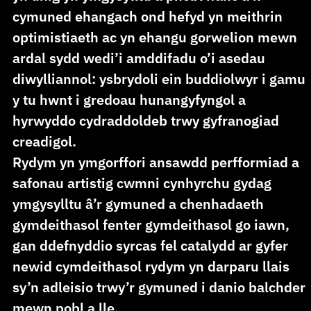
cymuned ehangach ond hefyd yn meithrin
optimistiaeth ac yn ehangu gorwelion mewn
ardal sydd wedi’i amddifadu o’i asedau
diwylliannol: ysbrydoli ein buddiolwyr i gamu
y tu hwnt i gredoau hunangyfyngol a
hyrwyddo cydraddoldeb trwy gyfranogiad
creadigol.
Rydym yn ymgorffori ansawdd perfformiad a
safonau artistig cwmni cynhyrchu gydag
ymgysylltu â’r gymuned a chenhadaeth
gymdeithasol fenter gymdeithasol go iawn,
gan ddefnyddio syrcas fel catalydd ar gyfer
newid cymdeithasol rydym yn darparu llais
sy’n adleisio trwy’r gymuned i danio balchder
mewn pobl a lle.