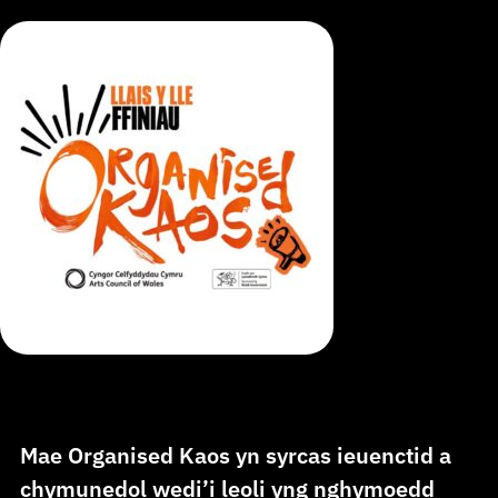
Mae Organised Kaos yn syrcas ieuenctid a
chymunedol wedi’i leoli yng nghymoedd