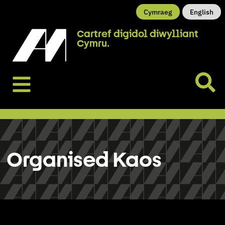
Cymraeg
English
Cartref digidol diwylliant
Cymru.
Organised Kaos