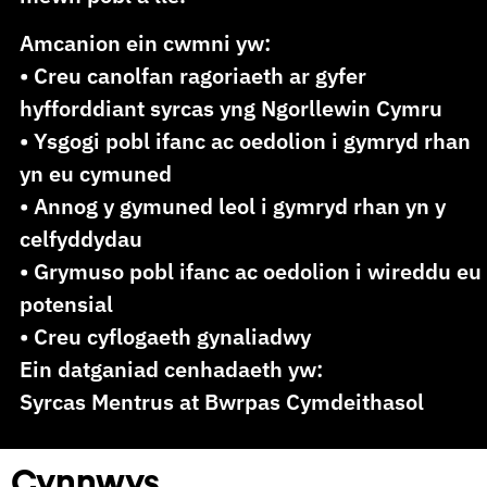
Amcanion ein cwmni yw:
• Creu canolfan ragoriaeth ar gyfer
hyfforddiant syrcas yng Ngorllewin Cymru
• Ysgogi pobl ifanc ac oedolion i gymryd rhan
yn eu cymuned
• Annog y gymuned leol i gymryd rhan yn y
celfyddydau
• Grymuso pobl ifanc ac oedolion i wireddu eu
potensial
• Creu cyflogaeth gynaliadwy
Ein datganiad cenhadaeth yw:
Syrcas Mentrus at Bwrpas Cymdeithasol
Cynnwys