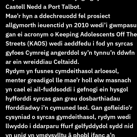
Castell Nedd a Port Talbot.
Mae’r hyn a ddechreuodd fel prosiect
allgymorth ieuenctid yn 2010 wedi’i gwmpasu
gan ei acronym o Keeping Adolescents Off The
Streets (KAOS) wedi aeddfedu i fod yn syrcas
gyfoes Cymreig angerddol sy’n tynnu’n ddwfn
ar ein wreiddiau Celtaidd.
Rydym yn fusnes cymdeithasol arloesol,
menter greadigol lle mae’r holl elw masnach
yn cael ei ail-fuddsoddi i gefnogi ein hysgol
hyfforddi syrcas gan greu dosbarthiadau
fforddiadwy i’n cymuned leol. Gan gofleidio’r
cysyniad o syrcas gymdeithasol, rydym wedi
llwyddo i ddarparu ffurf gelfyddydol sydd nid
yn unig yn ymgysylltu â phobl ifanc a’n