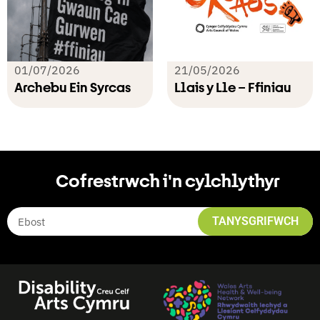
01/07/2026
21/05/2026
Archebu Ein Syrcas
Llais y Lle – Ffiniau
Cofrestrwch i'n cylchlythyr
TANYSGRIFWCH